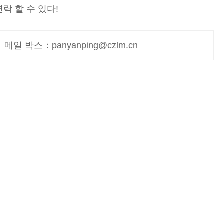
연락 할 수 있다!
메일 박스：panyanping@czlm.cn