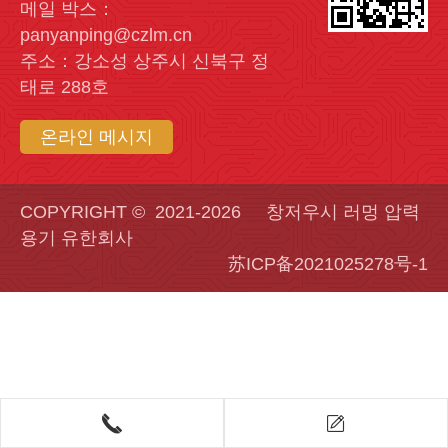
메일 박스：
panyanping@czlm.cn
주소：강소성 상주시 신북구 정
태로 288호
온라인 메시지
COPYRIGHT © 2021-2026 창저우시 러멍 압력
용기 유한회사
苏ICP备2021025278号-1