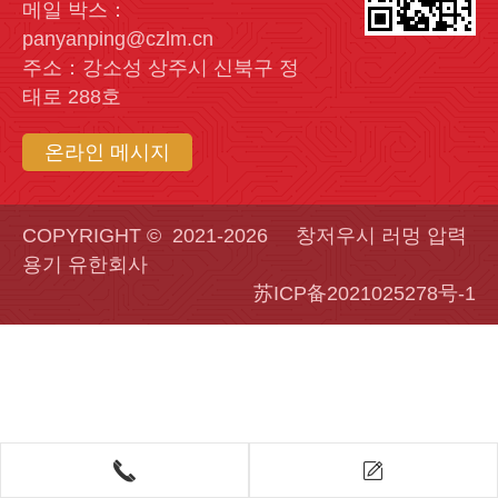
메일 박스：
panyanping@czlm.cn
주소：강소성 상주시 신북구 정
태로 288호
온라인 메시지
COPYRIGHT © 2021-2026 창저우시 러멍 압력
용기 유한회사
苏ICP备2021025278号-1