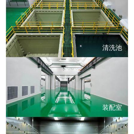
清洗池
装配室